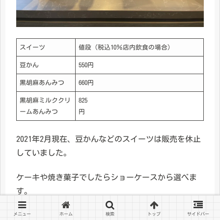
スイーツ
値段（税込10％店内飲食の場合）
豆かん
550円
黒胡麻あんみつ
660円
黒胡麻ミルククリ
825
ームあんみつ
円
2021年2月現在、豆かんなどのスイーツは販売を休止
していました。
ケーキや焼き菓子でしたらショーケースから選べま
す。
メニュー
ホーム
検索
トップ
サイドバー
チョコレートシフォンケーキ