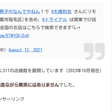
わ男子のなんでやねん
！で
#大橋和也
さんにリモ
葉市稲毛区)を含め、
#トライアル
は関東で57店
全国のお店はこちらで検索できます🔍→
om/ETWfCKj2vO
NY)
August 12, 2021
11の店舗数を展開しています（2023年10月現在）
残念ながら東京にはありません
でした。
ンサーリンク