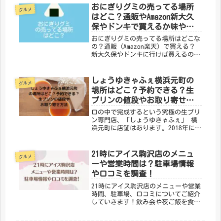
が食べ放題の「おさしみ天国・⼩⽥原
おにぎりグミの売ってる場所
グルメ
海鮮ゴーゴー」があり...
はどこ？通販やAmazon新大久
保やドンキで買えるか味や値
段も調査！
おにぎりグミの売ってる場所はどこな
の？通販（Amazon楽天）で買える？
新大久保やドンキに行けば買えるの？
味や値段も気になる！という方に向け
てご紹介していきます！今、NEXT地球
グミとしておにぎりグミが大注目され
しょうゆきゃふぇ横浜元町の
グルメ
ています。2022年の10代...
場所はどこ？予約できる？生
プリンの値段やお取り寄せ方
法
口の中で完成するという究極の生プリ
ン専門店、「しょうゆきゃふぇ」 横
浜元町に店舗はあります。2018年に神
奈川県の銘菓指定にもなった生プリン
を横浜で知らない人はいないというお
店です。本場フランス三ツ星レストラ
21時にアイス駒沢店のメニュ
グルメ
ンで修行を積んだオーナーが生み
ーや営業時間は？駐車場情報
出...
や口コミを調査！
21時にアイス駒沢店のメニューや営業
時間、駐車場、口コミについてご紹介
していきます！飲み会や夜ご飯を食べ
た後のデザートにぴったりなパフェを
食べたいと思ったことはありません