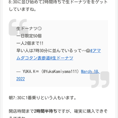
8:30に並び始めて2時間待ちで生ドーナツををゲット
していますね。
生ドーナツ🙄
一日限定50個
一人2個まで‼️
早い人は7時30分に並んでいるって〰️😱
#アマ
ムダコタン表参道
#生ドーナツ
— YUKA.K♒️ (@YukaKamiyama111)
March 18,
2022
朝7:30に1番乗りという人もいます。
開店時間まで
2時間半待ち
ですが、確実に購入できそ