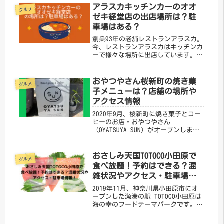
アラスカキッチンカーのオオ
グルメ
ゼキ経堂店の出店場所は？駐
車場はある？
創業93年の老舗レストランアラスカ。
今、レストランアラスカはキッチンカ
ーで様々な場所に出店しています。老
舗高級レストランの味が自宅で味わえ
るなんてぜひ食べてみたいですよね。
その出店場所の1つ、オオゼキ経堂店
おやつやさん桜新町の焼き菓
グルメ
に買いに行く場合、場所はどこなの
子メニューは？店舗の場所や
か...
アクセス情報
2020年9月、桜新町に焼き菓子とコー
ヒーのお店・おやつやさん
（OYATSUYA SUN）がオープンしまし
た。パウンドケーキやスコーン、クッ
キーなどのメニューがありコーヒーも
とても美味しいお店です。桜新町のお
おさしみ天国TOTOCO小田原で
グルメ
やつやさん【OYATSUYASU...
食べ放題！予約はできる？混
雑状況やアクセス・駐車場情
報！
2019年11月、神奈川県小田原市にオ
ープンした漁港の駅 TOTOCO小田原は
海の幸のフードテーマパークです。漁
港の駅 TOTOCO小田原の3階には家族
で楽しめるコスパ最強の、絶品お刺身