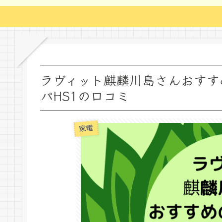
ラヴィット麒麟川島さんおすす
パHS1の口コミ
家電