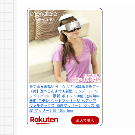
あす楽★後払い可！☆【1年保証＆専用ケー
ス付】選べるおまけ★新型 モンデール ヘ
ッドスパ HS1 最新 ポイント10倍 送料無料
自宅 日テレ ヘッドマッサージ ヘアケア
ヴァルテックス 頭皮マッサージ グッズ 頭
皮 マッサージ器 100s bnm
楽天で購入