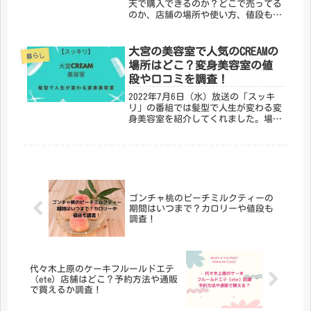
天で購入できるのか？どこで売ってる
のか、店舗の場所や使い方、値段も調
査します！メディアにも取り上げら
れ、子供ならではの面白アイデアで商
品化＆特許を取った商品として「エビ
大宮の美容室で人気のCREAMの
暮らし
ングハウスフセン」が紹介されてい
場所はどこ？変身美容室の値
ま...
段や口コミを調査！
2022年7月6日（水）放送の「スッキ
リ」の番組では髪型で人生が変わる変
身美容室を紹介してくれました。場所
は埼玉県大宮にある「CREAM」という
美容室で、Tiktokの動画が話題とな
り、変身したいお客さんで予約が殺到
しているそうです。今回は...
ゴンチャ桃のピーチミルクティーの
期間はいつまで？カロリーや値段も
調査！
代々木上原のケーキフルールドエテ
（ete）店舗はどこ？予約方法や通販
で買えるか調査！