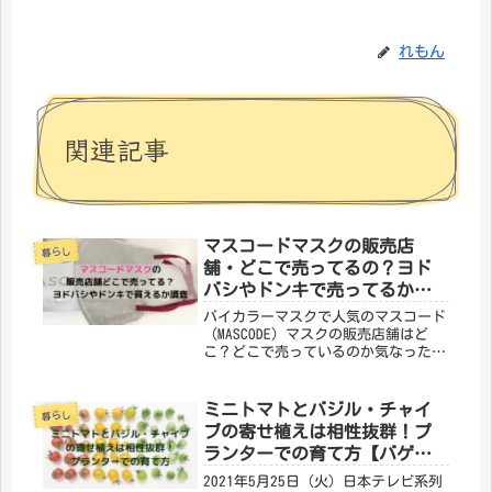
れもん
関連記事
マスコードマスクの販売店
暮らし
舗・どこで売ってるの？ヨド
バシやドンキで売ってるか調
査！
バイカラーマスクで人気のマスコード
（MASCODE）マスクの販売店舗はど
こ？どこで売っているのか気なったの
で調べてみました。ヨドバシカメラや
ドンキ、イトーヨーカドーで取り扱い
はあるのか？店舗に行って購入したい
ミニトマトとバジル・チャイ
暮らし
という方に向けてご紹介していき
ブの寄せ植えは相性抜群！プ
ま...
ランターでの育て方【バゲッ
ト】5/25
2021年5月25日（火）日本テレビ系列