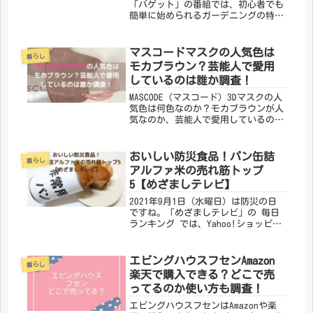
「バゲット」の番組では、初心者でも
簡単に始められるガーデニングの特集
でした。ガーデニングは初心者でも簡
単に始められるので今、大人気です。
先日の放送でバゲットガーデンで育て
マスコードマスクの人気色は
暮らし
るのにおすすめの野菜は？とアン...
モカブラウン？芸能人で愛用
しているのは誰か調査！
MASCODE（マスコード）3Dマスクの人
気色は何色なのか？モカブラウンが人
気なのか、芸能人で愛用しているのは
誰なのか調査します。数多くのマスク
が売られている中で、入荷すれば売り
切れるという大人気のマスクが
おいしい防災食品！パン缶詰
暮らし
「MASCODE（マスコード）3D...
アルファ米の売れ筋トップ
5【めざましテレビ】
2021年9月1日（水曜日）は防災の日
ですね。「めざましテレビ」の 毎日
ランキング では、Yahoo!ショッピン
グの防災食、売れ筋トップ5を紹介し
てくれました。いざという時のために
しっかり準備しておきたいものです
エビングハウスフセンAmazon
暮らし
ね。今回はめざましテレビで特...
楽天で購入できる？どこで売
ってるのか使い方も調査！
エビングハウスフセンはAmazonや楽