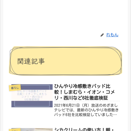
れもん
関連記事
ひんやり冷感敷きパッド比
暮らし
較！しまむら・イオン・コメ
リ・西川など6社徹底検証
2021年6月21日（月）放送のめざまし
テレビでは、最新のひんやり冷感敷き
パッド6社を比較検証していました。6
社はしまむら超クール敷きパッドや西
川、イオン、コメリ、ビバホーム、
TEMPURです。ジメジメして寝付けな
シカクリームの使い方！朝・