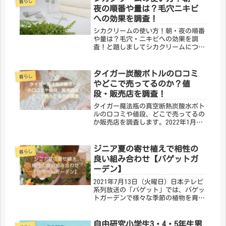
暮らし
いそんな寝苦しい夜の悩みを...
夜の順番や量は？毛穴ニキビ
への効果を調査！
シカクリームの使い方！朝・夜の順番
や量は？毛穴・ニキビへの効果を調
査！と題しましてシカクリームについ
てご紹介します。韓国コスメの中でも
話題のスキンケアアイテム「シカクリ
ーム」シカクリームは「肌再生クリー
タイガー炭酸ボトルの口コミ
暮らし
ム」とも言われ、毎日使うことでお肌
やどこで売ってるのか？値
の様...
段・販売店を調査！
タイガー魔法瓶の真空断熱炭酸水ボト
ルの口コミや値段、どこで売ってるの
か販売店を調査します。2022年1月21
日（金曜日）にタイガー魔法瓶から炭
酸用ボトル（水筒）が発売されまし
た。今までありそうでなかった炭酸の
ジニア夏の寄せ植えで相性の
暮らし
飲み物が長時間持ち歩けるという
良い組み合わせ【バゲットガ
炭...
ーデン】
2021年7月13日（火曜日）日本テレビ
系列放送の「バゲット」では、バゲッ
トガーデンで様々な季節の植物を育て
素敵なお庭づくりを拡大しています。
まもなく本格的な夏がやって来る前
に、番組では夏を楽しむ素敵な庭づく
自由研究小学生3・4・5年生男