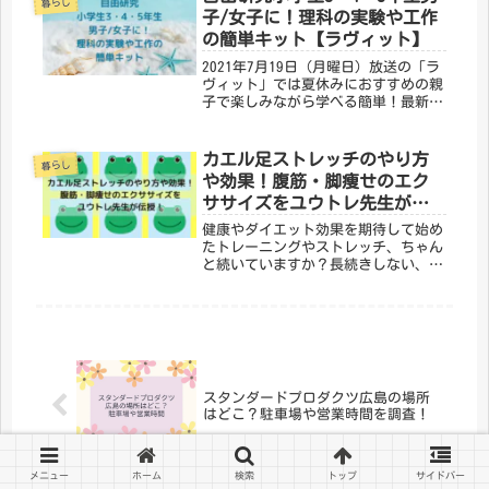
暮らし
りを教えてくれました。今回は初
子/女子に！理科の実験や工作
心...
の簡単キット【ラヴィット】
2021年7月19日（月曜日）放送の「ラ
ヴィット」では夏休みにおすすめの親
子で楽しみながら学べる簡単！最新自
由研究キットを教えてくれました。最
近は書店や雑貨店に自由研究コーナー
が設けられバラエティ豊かな自由研究
カエル足ストレッチのやり方
暮らし
キットが続々登場しています。特...
や効果！腹筋・脚痩せのエク
ササイズをユウトレ先生が伝
授！
健康やダイエット効果を期待して始め
たトレーニングやストレッチ、ちゃん
と続いていますか？長続きしない、
なかなか効果が出ないという方に朗報
です。短い時間で最大限の効果が得ら
れると話題のエクササイズがあるんで
す。2021年8月14日（土曜）フジ...
スタンダードプロダクツ広島の場所
はどこ？駐車場や営業時間を調査！
メニュー
ホーム
検索
トップ
サイドバー