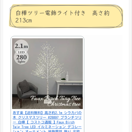
白樺ツリー電飾ライト付き 高さ約
213㎝
あす楽【送料無料】高さ約2.1m シラカバの
木 クリスマスツリー #28897 ブランチツリ
ー 白樺【 コストコ通販 】Faux Birch
Twig Tree LED イルミネーション デコレー
ション オーナメント 装飾電球 飾り 北欧