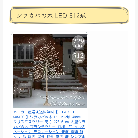
シラカバの木 LED 512球
メーカー直送★送料無料【 コストコ
COSTCO 】シラカバの木 LED 512球 40591
クリスマスツリー 高さ 228.6 cm 大型シラ
カバの木 ブランチツリー 白樺 LED イルミ
ネーション デコレーション 装飾 電球 飾
り 北欧 屋内 屋外 野外 室内 庭 シンプル