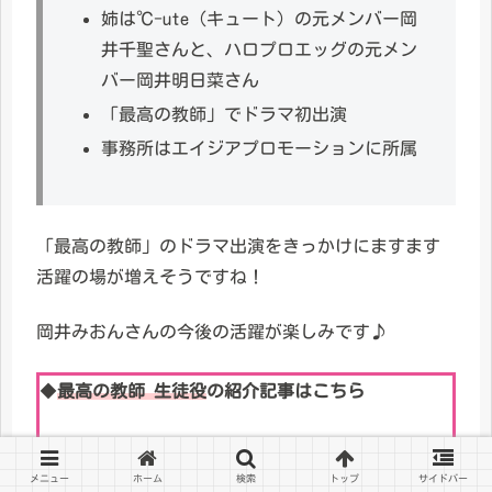
姉は℃-ute（キュート）の元メンバー岡
井千聖さんと、ハロプロエッグの元メン
バー岡井明日菜さん
「最高の教師」でドラマ初出演
事務所はエイジアプロモーションに所属
「最高の教師」のドラマ出演をきっかけにますます
活躍の場が増えそうですね！
岡井みおんさんの今後の活躍が楽しみです♪
◆
最高の教師 生徒役
の紹介記事はこちら
遠山泰次郎役の「岩瀬洋志」
蓬田健斗役の「夏生大湖」
メニュー
ホーム
検索
トップ
サイドバー