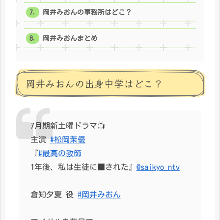
岡井みおんの事務所はどこ？
岡井みおんまとめ
岡井みおんの出身中学はどこ？
7月期新土曜ドラマ📺
主演
#松岡茉優
『
#最高の教師
1年後、私は生徒に■された』
@saikyo_ntv
倉知夕夏 役
#岡井みおん