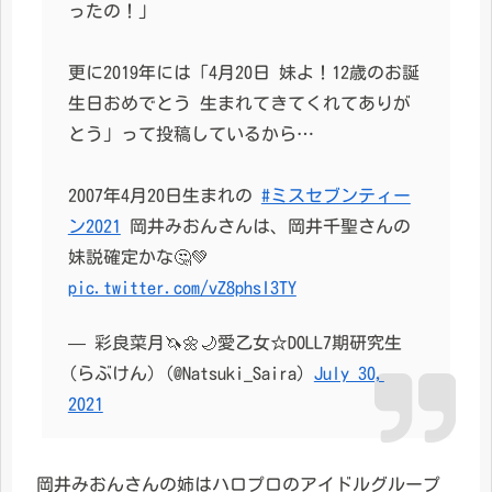
ったの！」
更に2019年には「4月20日 妹よ！12歳のお誕
生日おめでとう 生まれてきてくれてありが
とう」って投稿しているから…
2007年4月20日生まれの
#ミスセブンティー
ン2021
岡井みおんさんは、岡井千聖さんの
妹説確定かな🤔💚
pic.twitter.com/vZ8phsI3TY
— 彩良菜月🦄🌼🌙愛乙女☆DOLL7期研究生
(らぶけん) (@Natsuki_Saira)
July 30,
2021
岡井みおんさんの姉はハロプロのアイドルグループ