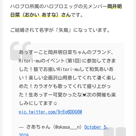
ハロプロ所属のハロプロエッグの元メンバー
岡井明
日菜（おかい あすな）さん
です。
ご結婚されて名字が「矢島」になっています。
あっすーこと岡井明日菜ちゃんのブランド、
Ritori-muのイベント(第1回)に参加してきま
した！皆でお揃いRitori-muして和気あいあ
い！楽しい企画沢山用意してくれて凄く楽し
めた！カラオケも歌ってくれて盛り上がっ
た！生あっすー可愛かったな💓次の開催も楽
しみにしてます☺️
pic.twitter.com/9rEpBDDG6M
— さあちゃん (@okasa___n)
October 5,
2019