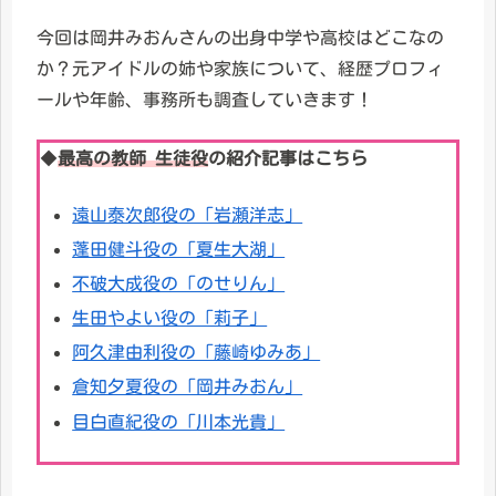
今回は岡井みおんさんの出身中学や高校はどこなの
か？元アイドルの姉や家族について、経歴プロフィ
ールや年齢、事務所も調査していきます！
◆
最高の教師 生徒役
の紹介記事はこちら
遠山泰次郎役の「岩瀬洋志」
蓬田健斗役の「夏生大湖」
不破大成役の「のせりん」
生田やよい役の「莉子」
阿久津由利役の「藤崎ゆみあ」
倉知夕夏役の「岡井みおん」
目白直紀役の「川本光貴」