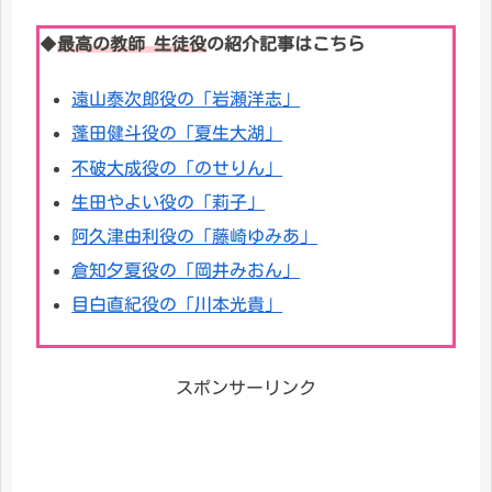
◆
最高の教師 生徒役
の紹介記事はこちら
遠山泰次郎役の「岩瀬洋志」
蓬田健斗役の「夏生大湖」
不破大成役の「のせりん」
生田やよい役の「莉子」
阿久津由利役の「藤崎ゆみあ」
倉知夕夏役の「岡井みおん」
目白直紀役の「川本光貴」
スポンサーリンク