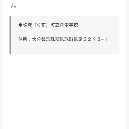
す。
◆玖珠（くす）町立森中学校
住所：大分県玖珠郡玖珠町帆足２２４３−１