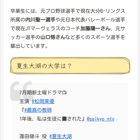
卒業生には、元プロ野球選手で現在大分B-リングス
所属の
内川聖一選手
や元日本代表バレーボール選手
で現在JTマーヴェラスのコーチ
加藤陽一さん
、元サ
ッカー選手の
山口悟さん
など多くのスポーツ選手を
輩出しています。
夏生大湖の大学は？
7月期新土曜ドラマ📺
主演
#松岡茉優
『
#最高の教師
1年後、私は生徒に■された』
@saikyo_ntv
蓬田健斗 役
#夏生大湖