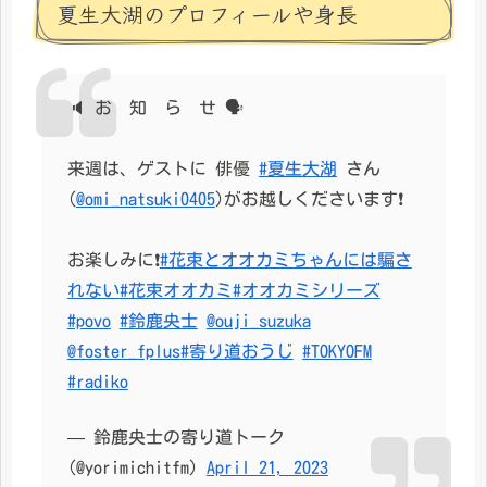
夏生大湖のプロフィールや身長
🔈 お 知 ら せ 🗣
来週は、ゲストに 俳優
#夏生大湖
さん
(
@omi_natsuki0405
)がお越しくださいます❗️
お楽しみに❗️
#花束とオオカミちゃんには騙さ
れない
#花束オオカミ
#オオカミシリーズ
#povo
#鈴鹿央士
@ouji_suzuka
@foster_fplus
#寄り道おうじ
#TOKYOFM
#radiko
— 鈴鹿央士の寄り道トーク
(@yorimichitfm)
April 21, 2023