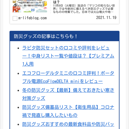
は？
11月9日（火曜日）放送の「マツコの知らない世
界」では今絶対に備えるべき防災グッズで必要
なものの特集でした。日本では火山噴火や地
震、台風など自然災害が多発していて、いつ誰
2021.11.19
m-lifeblog.com
が被災してもおかしくありません。 防災グッズ
を家に備えていますか？ い...
防災グッズの記事はこちらも！
ラピタ防災セットの口コミや評判をレビュ
ー！中身リスト一覧や値段は？【プレミアム
1人用
エコフローデルタミニの口コミ評判！ポータ
ブル電源EcoFlowDELTA miniをレビュー
冬の防災グッズ【最新】備えておきたい寒さ
対策グッズ
防災グッズ備蓄品リスト【衛生用品】コロナ
禍で見直し購入したいもの
防災グッズおすすめの最新食料品や防災バッ