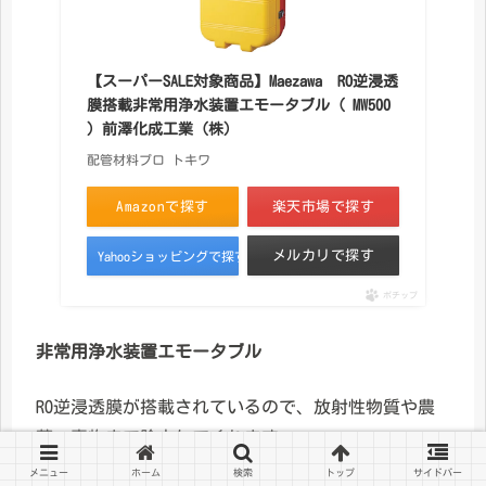
【スーパーSALE対象商品】Maezawa RO逆浸透
膜搭載非常用浄水装置エモータブル ( MW500
) 前澤化成工業（株）
配管材料プロ トキワ
Amazonで探す
楽天市場で探す
メルカリで探す
Yahooショッピングで探す
ポチップ
非常用浄水装置エモータブル
RO逆浸透膜が搭載されているので、放射性物質や農
薬、毒物まで除去してくれます。
メニュー
ホーム
検索
トップ
サイドバー